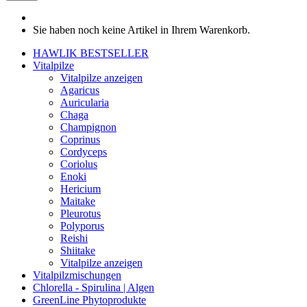
Sie haben noch keine Artikel in Ihrem Warenkorb.
HAWLIK BESTSELLER
Vitalpilze
Vitalpilze anzeigen
Agaricus
Auricularia
Chaga
Champignon
Coprinus
Cordyceps
Coriolus
Enoki
Hericium
Maitake
Pleurotus
Polyporus
Reishi
Shiitake
Vitalpilze anzeigen
Vitalpilzmischungen
Chlorella - Spirulina | Algen
GreenLine Phytoprodukte