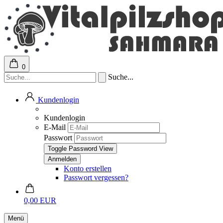
0
Suche...
Kundenlogin
Kundenlogin
E-Mail
Passwort
Toggle Password View
Konto erstellen
Passwort vergessen?
0,00 EUR
Menü