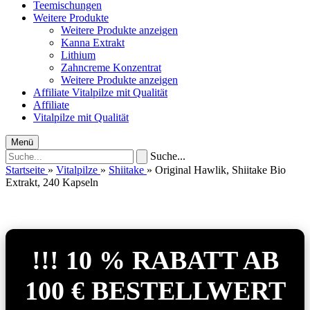
Teemischungen
Weitere Produkte
Weitere Produkte anzeigen
Kanna Extrakt
Lithium
Zahncreme Konzentrat
Weitere Produkte anzeigen
Affiliate
Vitalpilze mit Qualität
Affiliate
Vitalpilze mit Qualität
Menü
Suche...
Startseite
»
Vitalpilze
»
Shiitake
»
Original Hawlik, Shiitake Bio
Extrakt, 240 Kapseln
!!! 10 % RABATT AB
100 € BESTELLWERT