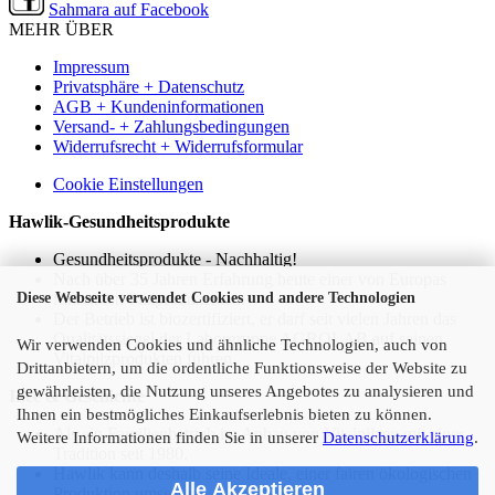
Sahmara auf Facebook
MEHR ÜBER
Impressum
Privatsphäre + Datenschutz
AGB + Kundeninformationen
Versand- + Zahlungsbedingungen
Widerrufsrecht + Widerrufsformular
Cookie Einstellungen
Hawlik-Gesundheitsprodukte
Gesundheitsprodukte - Nachhaltig!
Nach über 35 Jahren Erfahrung heute einer von Europas
Diese Webseite verwendet Cookies und andere Technologien
führenden Pilzproduzenten.
Der Betrieb ist biozertifiziert, er darf seit vielen Jahren das
Qualitätssiegel der Laborgruppe AGROLAB auf seinen
Wir verwenden Cookies und ähnliche Technologien, auch von
Vitalpilzprodukten führen.
Drittanbietern, um die ordentliche Funktionsweise der Website zu
gewährleisten, die Nutzung unseres Angebotes zu analysieren und
Idee & Geschichte
Ihnen ein bestmögliches Einkaufserlebnis bieten zu können.
Als ein Familienbetrieb im Anbau von Vitalpilzen mit einer
Weitere Informationen finden Sie in unserer
Datenschutzerklärung
.
Tradition seit 1980.
Hawlik kann deshalb seine Ideale, einer fairen ökologischen
Alle Akzeptieren
Produktion umsetzen.