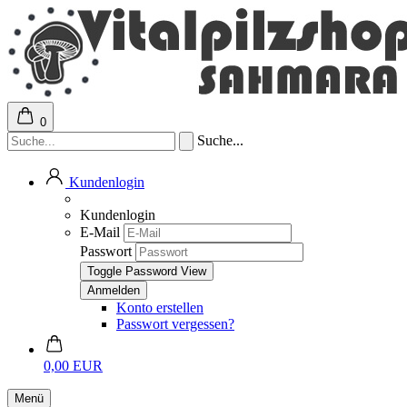
0
Suche...
Kundenlogin
Kundenlogin
E-Mail
Passwort
Toggle Password View
Konto erstellen
Passwort vergessen?
0,00 EUR
Menü