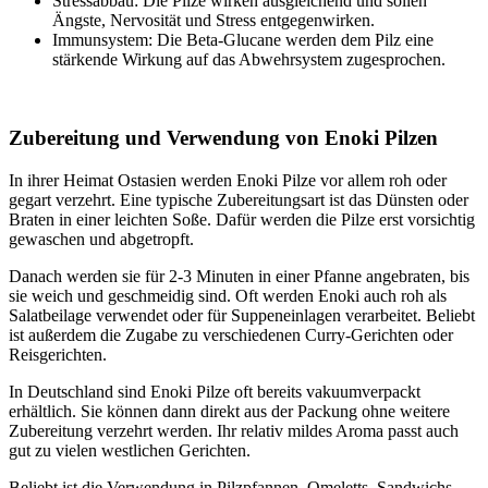
Stressabbau: Die Pilze wirken ausgleichend und sollen
Ängste, Nervosität und Stress entgegenwirken.
Immunsystem: Die Beta-Glucane werden dem Pilz eine
stärkende Wirkung auf das Abwehrsystem zugesprochen.
Zubereitung und Verwendung von Enoki Pilzen
In ihrer Heimat Ostasien werden Enoki Pilze vor allem roh oder
gegart verzehrt. Eine typische Zubereitungsart ist das Dünsten oder
Braten in einer leichten Soße. Dafür werden die Pilze erst vorsichtig
gewaschen und abgetropft.
Danach werden sie für 2-3 Minuten in einer Pfanne angebraten, bis
sie weich und geschmeidig sind. Oft werden Enoki auch roh als
Salatbeilage verwendet oder für Suppeneinlagen verarbeitet. Beliebt
ist außerdem die Zugabe zu verschiedenen Curry-Gerichten oder
Reisgerichten.
In Deutschland sind Enoki Pilze oft bereits vakuumverpackt
erhältlich. Sie können dann direkt aus der Packung ohne weitere
Zubereitung verzehrt werden. Ihr relativ mildes Aroma passt auch
gut zu vielen westlichen Gerichten.
Beliebt ist die Verwendung in Pilzpfannen, Omeletts, Sandwichs