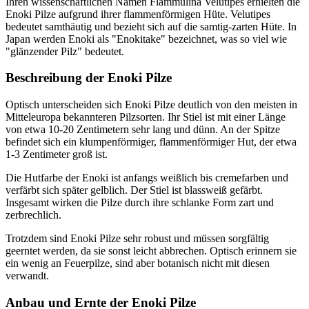
Ihren wissenschaftlichen Namen Flammulina Velutipes erhielten die
Enoki Pilze aufgrund ihrer flammenförmigen Hüte. Velutipes
bedeutet samthäutig und bezieht sich auf die samtig-zarten Hüte. In
Japan werden Enoki als "Enokitake" bezeichnet, was so viel wie
"glänzender Pilz" bedeutet.
Beschreibung der Enoki Pilze
Optisch unterscheiden sich Enoki Pilze deutlich von den meisten in
Mitteleuropa bekannteren Pilzsorten. Ihr Stiel ist mit einer Länge
von etwa 10-20 Zentimetern sehr lang und dünn. An der Spitze
befindet sich ein klumpenförmiger, flammenförmiger Hut, der etwa
1-3 Zentimeter groß ist.
Die Hutfarbe der Enoki ist anfangs weißlich bis cremefarben und
verfärbt sich später gelblich. Der Stiel ist blassweiß gefärbt.
Insgesamt wirken die Pilze durch ihre schlanke Form zart und
zerbrechlich.
Trotzdem sind Enoki Pilze sehr robust und müssen sorgfältig
geerntet werden, da sie sonst leicht abbrechen. Optisch erinnern sie
ein wenig an Feuerpilze, sind aber botanisch nicht mit diesen
verwandt.
Anbau und Ernte der Enoki Pilze