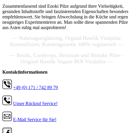
Zusammenfassend sind Enoki Pilze aufgrund ihrer Vielseitigkeit,
gesunden Inhaltsstoffe und faszinierenden Eigenschaften besonders
empfehlenswert. Sie bringen Abwechslung in die Küche und regen
neugieriges Experimentieren an. Man sollte diese spannenden Pilze
aus Asien ruhig mal ausprobieren!
— Nahrungsergänzung, Orginal Hawlik Vitalpilze
biozertifiziert, Kundengarantie 100% vegetarisch —
— Reishi, Cordyceps, Hericium und Shiitake Pilze -
Original Hawlik Vegane BOI Vitalpilze —
Kontaktinformationen
+49 (0) 171 / 742 89 79
Unser Rückruf Service!
E-Mail Service für Sie!