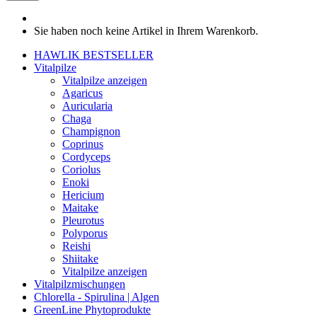
Sie haben noch keine Artikel in Ihrem Warenkorb.
HAWLIK BESTSELLER
Vitalpilze
Vitalpilze anzeigen
Agaricus
Auricularia
Chaga
Champignon
Coprinus
Cordyceps
Coriolus
Enoki
Hericium
Maitake
Pleurotus
Polyporus
Reishi
Shiitake
Vitalpilze anzeigen
Vitalpilzmischungen
Chlorella - Spirulina | Algen
GreenLine Phytoprodukte