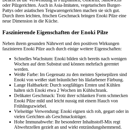
oder Pilzgerichten. Auch in Asia-Imitaten, vegetarischen Burger-
Pattys oder asiatischen Teigwarengerichten machen sie sich gut.
Durch ihren leichten, frischen Geschmack bringen Enoki Pilze eine
neue Dimension in die Küche.
Faszinierende Eigenschaften der Enoki Pilze
Neben ihrem gesunden Nährwert und den positiven Wirkungen
faszinieren Enoki Pilze auch durch einige weitere Eigenschaften:
Schnelles Wachstum: Enoki bilden sich bereits nach wenigen
Wochen auf dem Substrat und können mehrfach geerntet
werden.
Weiße Farbe: Im Gegensatz zu den meisten Speisepilzen sind
Enoki von weißer statt bräunlicher bis lilafarbener Färbung.
Lange Haltbarkeit: Durch sorgfältiges Ernten und Kühlen
halten sich Enoki etwa 2 Wochen im Kühlschrank.
Delikater Geschmack: Trotz ihrer schlanken Form schmecken
Enoki Pilze mild und leicht nussig mit einem Hauch von
Frühlingszwiebel.
Vielseitige Verwendung: Enoki eignen sich roh, gegart oder in
vielen Gerichten als Geschmacksträger.
Hohe Immunabwehr: Ihr besonderer Inhaltsstoff-Mix regt
Abwehrzellen gezielt an und wirkt entzündungshemmend.