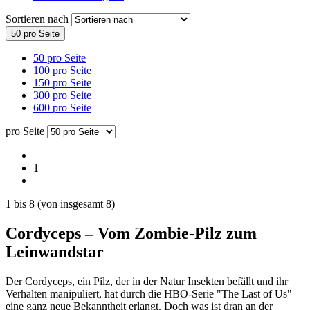
Sortieren nach
50 pro Seite
50 pro Seite
100 pro Seite
150 pro Seite
300 pro Seite
600 pro Seite
pro Seite
1
1
bis
8
(von insgesamt
8
)
Cordyceps – Vom Zombie-Pilz zum
Leinwandstar
Der Cordyceps, ein Pilz, der in der Natur Insekten befällt und ihr
Verhalten manipuliert, hat durch die HBO-Serie "The Last of Us"
eine ganz neue Bekanntheit erlangt. Doch was ist dran an der