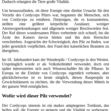
Dadurch erlangten die Tiere große Vitalität.
Um herauszufinden, ob diese Energie eine direkte Ursache für den
Verzehr des Cordyceps Pilzes war, begannen die Menschen, sich
von Cordyceps zu ernähren. Diejenigen, die es konsumierten,
stellten eine größere körperliche Ausdauer, weniger
Atemwegserkrankungen und allgemein weniger Beschwerden fest.
Der Ruf dieses wundersamen Pilzes verbreitete sich schnell, bis die
Ärzte des Kaisers davon hörten und ihn dem Herrscher
verschrieben. Angesichts der Schwierigkeit, den Pilz zu finden, war
jeder gesetzlich verpflichtet, den Fund den kaiserlichen Beamten zu
übergeben.
Im 18. Jahrhundert kam der Wunderpilz / Cordyceps in den Westen.
Ursprünglich wurde er als Volksheilmittel verwendet, doch erst
später interessierten sich auch Wissenschaftler für die Pflanze. In
Europa ist die Einfuhr von Cordyceps eigentlich verboten, aber
glücklicherweise ist es heute möglich, diesen Raupenpilz in
Gewächshäusern zu züchten, die die Verwendung dieses Mittels in
der ganzen Welt ermöglichen.
Wofür wird dieser Pilz verwendet?
Der Cordyceps sinensis ist ein starkes adaptogenes Tonikum, das
helfen soll, die Energie zu steigern und die Vitalität zu verbessern.