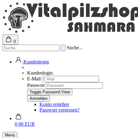
0
Suche...
Kundenlogin
Kundenlogin
E-Mail
Passwort
Toggle Password View
Konto erstellen
Passwort vergessen?
0,00 EUR
Menü