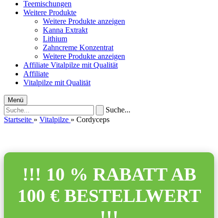
Teemischungen
Weitere Produkte
Weitere Produkte anzeigen
Kanna Extrakt
Lithium
Zahncreme Konzentrat
Weitere Produkte anzeigen
Affiliate
Vitalpilze mit Qualität
Affiliate
Vitalpilze mit Qualität
Menü
Suche...
Startseite
»
Vitalpilze
»
Cordyceps
!!! 10 % RABATT AB
100 € BESTELLWERT
!!!