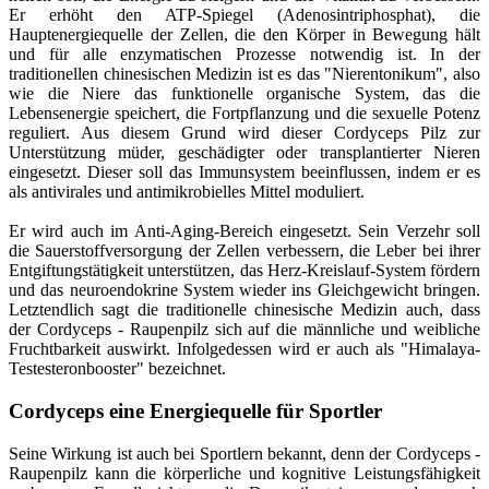
Er erhöht den ATP-Spiegel (Adenosintriphosphat), die
Hauptenergiequelle der Zellen, die den Körper in Bewegung hält
und für alle enzymatischen Prozesse notwendig ist. In der
traditionellen chinesischen Medizin ist es das "Nierentonikum", also
wie die Niere das funktionelle organische System, das die
Lebensenergie speichert, die Fortpflanzung und die sexuelle Potenz
reguliert. Aus diesem Grund wird dieser Cordyceps Pilz zur
Unterstützung müder, geschädigter oder transplantierter Nieren
eingesetzt. Dieser soll das Immunsystem beeinflussen, indem er es
als antivirales und antimikrobielles Mittel moduliert.
Er wird auch im Anti-Aging-Bereich eingesetzt. Sein Verzehr soll
die Sauerstoffversorgung der Zellen verbessern, die Leber bei ihrer
Entgiftungstätigkeit unterstützen, das Herz-Kreislauf-System fördern
und das neuroendokrine System wieder ins Gleichgewicht bringen.
Letztendlich sagt die traditionelle chinesische Medizin auch, dass
der Cordyceps - Raupenpilz sich auf die männliche und weibliche
Fruchtbarkeit auswirkt. Infolgedessen wird er auch als "Himalaya-
Testesteronbooster" bezeichnet.
Cordyceps eine Energiequelle für Sportler
Seine Wirkung ist auch bei Sportlern bekannt, denn der Cordyceps -
Raupenpilz kann die körperliche und kognitive Leistungsfähigkeit