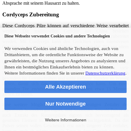
Absprache mit seinem Hausarzt zu halten.
Cordyceps Zubereitung
Diese Cordyceps Pilze können auf verschiedene Weise verarbeitet
werden. Die traditionellen Gerichte aus China bestehen
hauptsächlich aus Suppen und Tees, die mit dem Pulver zubereitet
Diese Webseite verwendet Cookies und andere Technologien
werden. Mit Cordyceps kann den Gerichten einen intensiveren
Geschmack gegeben werden. Diesen entwickelt der Pilz vor allem
Wir verwenden Cookies und ähnliche Technologien, auch von
in Suppen.
Drittanbietern, um die ordentliche Funktionsweise der Website zu
gewährleisten, die Nutzung unseres Angebotes zu analysieren und
Wichtig ist, dass das Cordyceps Pulver nicht mit heißem oder
Ihnen ein bestmögliches Einkaufserlebnis bieten zu können.
kochendem Wasser übergossen wird, zumal folglich viele
Nährstoffe verloren gehen können. Das Pilzpulver eignet sich
Weitere Informationen finden Sie in unserer
Datenschutzerklärung
.
besonders für Gemüsebrühen und sollte mehrere Stunden im Wasser
ziehen, damit sich das volle Aroma entfalten kann. Um einen
Alle Akzeptieren
gesunden Tee zuzubereiten, genügt es, diesen etwa 15 Minuten
ziehen zu lassen.
Nur Notwendige
Eine weitere Möglichkeit, die sich im heutigen Zeitalter der
Superfoods besonders gut eignet, sind Smoothies. Sowohl Pulver als
auch Extrakt des Raupenpilzes eignen sich hervorragend als
Weitere Informationen
gesundes Element in einem erfrischenden Fruchtgetränk. Da das
Pulver seinen vollen Geschmack erst nach längerer Zeit entfaltet,
kann es auch als relativ neutrale Zutat in dem Getränk verwendet