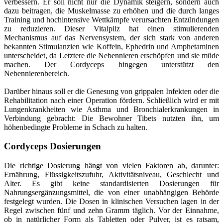
verbessern. Er soll nicht nur die Dynamik steigern, sondern auch
dazu beitragen, die Muskelmasse zu erhöhen und die durch langes
Training und hochintensive Wettkämpfe verursachten Entzündungen
zu reduzieren. Dieser Vitalpilz hat einen stimulierenden
Mechanismus auf das Nervensystem, der sich stark von anderen
bekannten Stimulanzien wie Koffein, Ephedrin und Amphetaminen
unterscheidet, da Letztere die Nebennieren erschöpfen und sie müde
machen. Der Cordyceps hingegen unterstützt den
Nebennierenbereich.
Darüber hinaus soll er die Genesung von grippalen Infekten oder die
Rehabilitation nach einer Operation fördern. Schließlich wird er mit
Lungenkrankheiten wie Asthma und Bronchialerkrankungen in
Verbindung gebracht: Die Bewohner Tibets nutzten ihn, um
höhenbedingte Probleme in Schach zu halten.
Cordyceps Dosierungen
Die richtige Dosierung hängt von vielen Faktoren ab, darunter:
Ernährung, Flüssigkeitszufuhr, Aktivitätsniveau, Geschlecht und
Alter. Es gibt keine standardisierten Dosierungen für
Nahrungsergänzungsmittel, die von einer unabhängigen Behörde
festgelegt wurden. Die Dosen in klinischen Versuchen lagen in der
Regel zwischen fünf und zehn Gramm täglich. Vor der Einnahme,
ob in natürlicher Form als Tabletten oder Pulver, ist es ratsam,