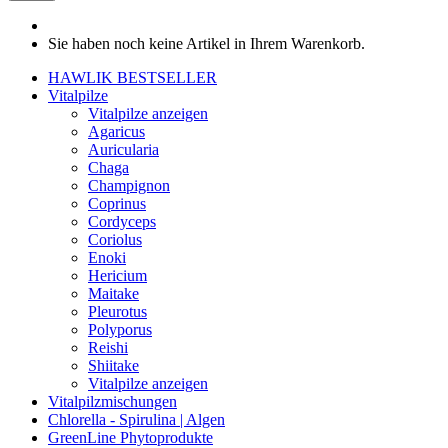
Sie haben noch keine Artikel in Ihrem Warenkorb.
HAWLIK BESTSELLER
Vitalpilze
Vitalpilze anzeigen
Agaricus
Auricularia
Chaga
Champignon
Coprinus
Cordyceps
Coriolus
Enoki
Hericium
Maitake
Pleurotus
Polyporus
Reishi
Shiitake
Vitalpilze anzeigen
Vitalpilzmischungen
Chlorella - Spirulina | Algen
GreenLine Phytoprodukte