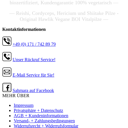
biozertifiziert, Kundengarantie 100% vegetarisch —
— Reishi, Cordyceps, Hericium und Shiitake Pilze -
Original Hawlik Vegane BOI Vitalpilze —
Kontaktinformationen
+49 (0) 171 / 742 89 79
Unser Rückruf Service!
E-Mail Service für Sie!
Sahmara auf Facebook
MEHR ÜBER
Impressum
Privatsphäre + Datenschutz
AGB + Kundeninformationen
Versand- + Zahlungsbedingungen
Widerrufsrecht + Widerrufsformular