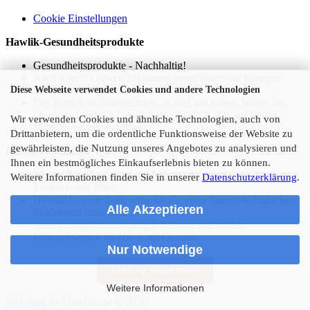
Cookie Einstellungen
Hawlik-Gesundheitsprodukte
Gesundheitsprodukte - Nachhaltig!
Nach über 35 Jahren Erfahrung heute einer von Europas
führenden Pilzproduzenten.
Diese Webseite verwendet Cookies und andere Technologien
Der Betrieb ist biozertifiziert, er darf seit vielen Jahren das
Qualitätssiegel der Laborgruppe AGROLAB auf seinen
Wir verwenden Cookies und ähnliche Technologien, auch von
Vitalpilzprodukten führen.
Drittanbietern, um die ordentliche Funktionsweise der Website zu
gewährleisten, die Nutzung unseres Angebotes zu analysieren und
Idee & Geschichte
Ihnen ein bestmögliches Einkaufserlebnis bieten zu können.
Als ein Familienbetrieb im Anbau von Vitalpilzen mit einer
Weitere Informationen finden Sie in unserer
Datenschutzerklärung
.
Tradition seit 1980.
Hawlik kann deshalb seine Ideale, einer fairen ökologischen
Alle Akzeptieren
Produktion umsetzen.
Neben ehrlichem Umgang mit Kunden setzt der
Familienbetrieb zu 100% auf Qualität.
Nur Notwendige
Vertrag widerrufen
Weitere Informationen
Webshop
by Gambio.de © 2026