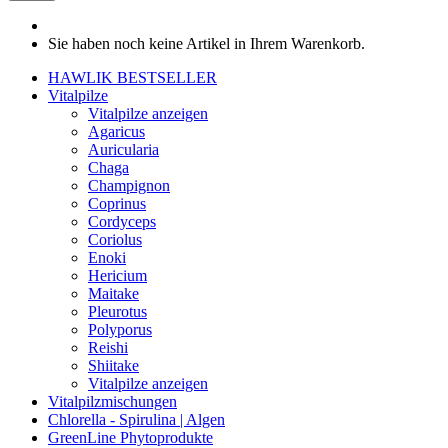
Sie haben noch keine Artikel in Ihrem Warenkorb.
HAWLIK BESTSELLER
Vitalpilze
Vitalpilze anzeigen
Agaricus
Auricularia
Chaga
Champignon
Coprinus
Cordyceps
Coriolus
Enoki
Hericium
Maitake
Pleurotus
Polyporus
Reishi
Shiitake
Vitalpilze anzeigen
Vitalpilzmischungen
Chlorella - Spirulina | Algen
GreenLine Phytoprodukte