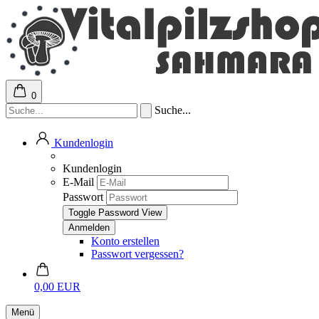
0
Suche...
Kundenlogin
Kundenlogin
E-Mail
Passwort
Toggle Password View
Konto erstellen
Passwort vergessen?
0,00 EUR
Menü