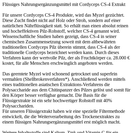
Flüssiges Nahrungsergänzungsmittel mit Cordyceps CS-4 Extrakt
Für unsere Cordyceps CS-4 Produkte, wird das Myzel gezüchtet.
Diese Zucht findet nicht auf Holz oder Stroh, sondern auf einer
natürlichen Nährflüssigkeit statt. So erhält man einen absolut reinen
und hocheffektiven Pilz-Rohstoff, welcher CS-4 genannt wird.
Wissenschaftliche Studien haben gezeigt, dass CS-4 in seiner
chemischen Zusammensetzung soweit mit dem altbewährten
traditionellen Cordyceps Pilz überein stimmt, dass CS-4 als der
traditionelle Cordyceps bezeichnet werden kann. Durch dieses
Verfahren kann der wertvolle Pilz, der als Fruchtkörper ca. 28.000 €
kostet, für alle Menschen erschwinglich angeboten werden.
Das geerntete Myzel wird schonend getrocknet und superfein
vermahlen (Shellbrokenverfahren*). Anschließend werden mittels
eines traditionellen asiatischen Extraktions-Verfahrens die
Polysaccharide aus dem Chitinpanzer des Pilzes gelöst und somit für
den Körper besser verfügbar gemacht. Die Basis für die
Flüssigextrakte ist ein sehr hochwertiger Rohstoff mit 40%
Polysacchariden.
Für unseren Flüssigextrakt haben wir eine spezielle Filtermethode
entwickelt, die die Weiterverarbeitung des Trockenextraktes zu
einem flüssigen Nahrungsergänzungsmittel erst möglich macht.
Weitere Inhaltsstoffe sind Kalium, Zink und Vitamin C für ein