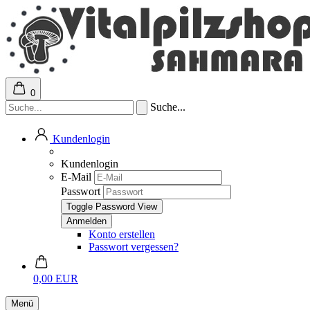
0
Suche...
Kundenlogin
Kundenlogin
E-Mail
Passwort
Toggle Password View
Konto erstellen
Passwort vergessen?
0,00 EUR
Menü