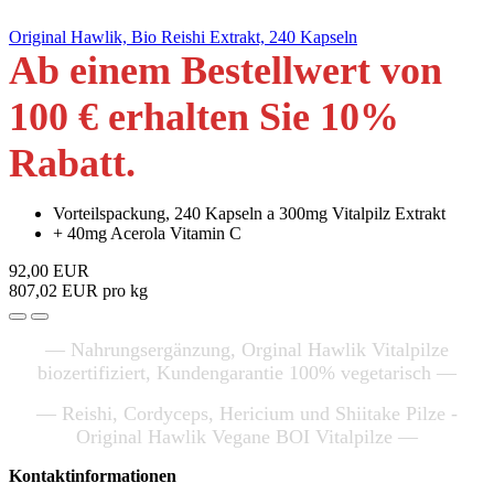
Original Hawlik, Bio Reishi Extrakt, 240 Kapseln
Ab einem Bestellwert von
100 € erhalten Sie 10
%
Rabatt
.
Vorteilspackung, 240 Kapseln a 300mg Vitalpilz Extrakt
+ 40mg Acerola Vitamin C
92,00 EUR
807,02 EUR pro kg
— Nahrungsergänzung, Orginal Hawlik Vitalpilze
biozertifiziert, Kundengarantie 100% vegetarisch —
— Reishi, Cordyceps, Hericium und Shiitake Pilze -
Original Hawlik Vegane BOI Vitalpilze —
Kontaktinformationen