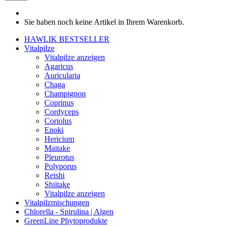
Sie haben noch keine Artikel in Ihrem Warenkorb.
HAWLIK BESTSELLER
Vitalpilze
Vitalpilze anzeigen
Agaricus
Auricularia
Chaga
Champignon
Coprinus
Cordyceps
Coriolus
Enoki
Hericium
Maitake
Pleurotus
Polyporus
Reishi
Shiitake
Vitalpilze anzeigen
Vitalpilzmischungen
Chlorella - Spirulina | Algen
GreenLine Phytoprodukte