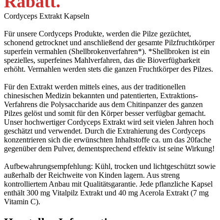
Rabatt
.
Cordyceps Extrakt Kapseln
Für unsere Cordyceps Produkte, werden die Pilze gezüchtet,
schonend getrocknet und anschließend der gesamte Pilzfruchtkörper
superfein vermahlen (Shellbrokenverfahren*). *Shellbroken ist ein
spezielles, superfeines Mahlverfahren, das die Bioverfügbarkeit
erhöht. Vermahlen werden stets die ganzen Fruchtkörper des Pilzes.
Für den Extrakt werden mittels eines, aus der traditionellen
chinesischen Medizin bekannten und patentierten, Extraktions-
Verfahrens die Polysaccharide aus dem Chitinpanzer des ganzen
Pilzes gelöst und somit für den Körper besser verfügbar gemacht.
Unser hochwertiger Cordyceps Extrakt wird seit vielen Jahren hoch
geschätzt und verwendet. Durch die Extrahierung des Cordyceps
konzentrieren sich die erwünschten Inhaltstoffe ca. um das 20fache
gegenüber dem Pulver, dementsprechend effektiv ist seine Wirkung!
Aufbewahrungsempfehlung: Kühl, trocken und lichtgeschützt sowie
außerhalb der Reichweite von Kinden lagern. Aus streng
kontrolliertem Anbau mit Qualitätsgarantie. Jede pflanzliche Kapsel
enthält 300 mg Vitalpilz Extrakt und 40 mg Acerola Extrakt (7 mg
Vitamin C).