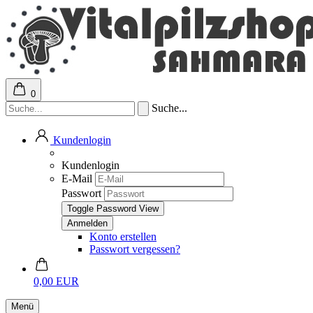
0
Suche...
Kundenlogin
Kundenlogin
E-Mail
Passwort
Toggle Password View
Konto erstellen
Passwort vergessen?
0,00 EUR
Menü