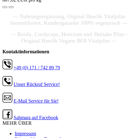
— Nahrungsergänzung, Orginal Hawlik Vitalpilze
biozertifiziert, Kundengarantie 100% vegetarisch —
— Reishi, Cordyceps, Hericium und Shiitake Pilze -
Original Hawlik Vegane BOI Vitalpilze —
Kontaktinformationen
+49 (0) 171 / 742 89 79
Unser Rückruf Service!
E-Mail Service für Sie!
Sahmara auf Facebook
MEHR ÜBER
Impressum