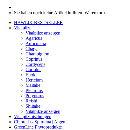
Sie haben noch keine Artikel in Ihrem Warenkorb.
HAWLIK BESTSELLER
Vitalpilze
Vitalpilze anzeigen
Agaricus
Auricularia
Chaga
Champignon
Coprinus
Cordyceps
Coriolus
Enoki
Hericium
Maitake
Pleurotus
Polyporus
Reishi
Shiitake
Vitalpilze anzeigen
Vitalpilzmischungen
Chlorella - Spirulina | Algen
GreenLine Phytoprodukte