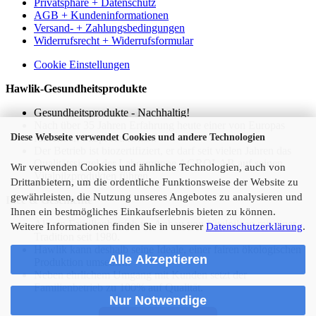
Privatsphäre + Datenschutz
AGB + Kundeninformationen
Versand- + Zahlungsbedingungen
Widerrufsrecht + Widerrufsformular
Cookie Einstellungen
Hawlik-Gesundheitsprodukte
Gesundheitsprodukte - Nachhaltig!
Nach über 35 Jahren Erfahrung heute einer von Europas
Diese Webseite verwendet Cookies und andere Technologien
führenden Pilzproduzenten.
Der Betrieb ist biozertifiziert, er darf seit vielen Jahren das
Qualitätssiegel der Laborgruppe AGROLAB auf seinen
Wir verwenden Cookies und ähnliche Technologien, auch von
Vitalpilzprodukten führen.
Drittanbietern, um die ordentliche Funktionsweise der Website zu
gewährleisten, die Nutzung unseres Angebotes zu analysieren und
Idee & Geschichte
Ihnen ein bestmögliches Einkaufserlebnis bieten zu können.
Als ein Familienbetrieb im Anbau von Vitalpilzen mit einer
Weitere Informationen finden Sie in unserer
Datenschutzerklärung
.
Tradition seit 1980.
Hawlik kann deshalb seine Ideale, einer fairen ökologischen
Alle Akzeptieren
Produktion umsetzen.
Neben ehrlichem Umgang mit Kunden setzt der
Familienbetrieb zu 100% auf Qualität.
Nur Notwendige