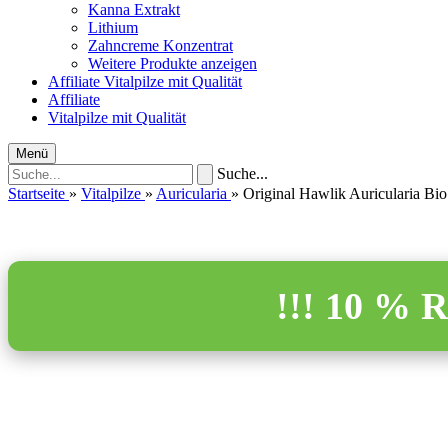
Kanna Extrakt
Lithium
Zahncreme Konzentrat
Weitere Produkte anzeigen
Affiliate
Vitalpilze mit Qualität
Affiliate
Vitalpilze mit Qualität
Menü
Suche...
Startseite
»
Vitalpilze
»
Auricularia
»
Original Hawlik Auricularia Bi
!!! 10 %