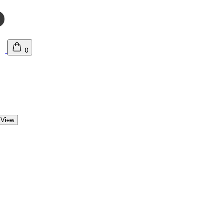
0
 View