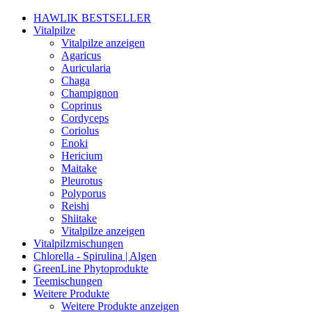
HAWLIK BESTSELLER
Vitalpilze
Vitalpilze anzeigen
Agaricus
Auricularia
Chaga
Champignon
Coprinus
Cordyceps
Coriolus
Enoki
Hericium
Maitake
Pleurotus
Polyporus
Reishi
Shiitake
Vitalpilze anzeigen
Vitalpilzmischungen
Chlorella - Spirulina | Algen
GreenLine Phytoprodukte
Teemischungen
Weitere Produkte
Weitere Produkte anzeigen