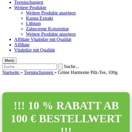
Teemischungen
Weitere Produkte
Weitere Produkte anzeigen
Kanna Extrakt
Lithium
Zahncreme Konzentrat
Weitere Produkte anzeigen
Affiliate
Vitalpilze mit Qualität
Affiliate
Vitalpilze mit Qualität
Menü
Suche...
Startseite
»
Teemischungen
»
Grüne Harmonie Pilz-Tee, 100g
!!! 10 % RABATT AB
100 € BESTELLWERT
!!!