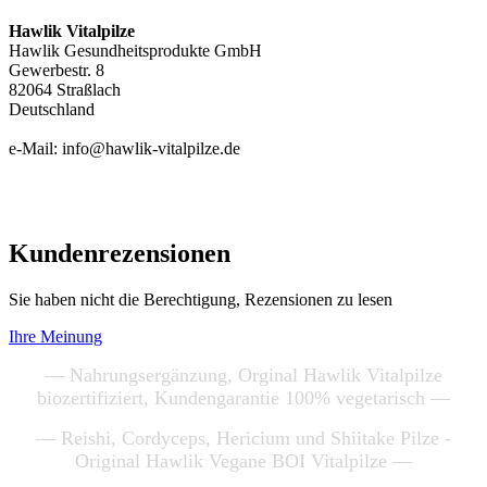
Hawlik Vitalpilze
Hawlik Gesundheitsprodukte GmbH
Gewerbestr. 8
82064 Straßlach
Deutschland
e-Mail: info@hawlik-vitalpilze.de
Kundenrezensionen
Sie haben nicht die Berechtigung, Rezensionen zu lesen
Ihre Meinung
— Nahrungsergänzung, Orginal Hawlik Vitalpilze
biozertifiziert, Kundengarantie 100% vegetarisch —
— Reishi, Cordyceps, Hericium und Shiitake Pilze -
Original Hawlik Vegane BOI Vitalpilze —