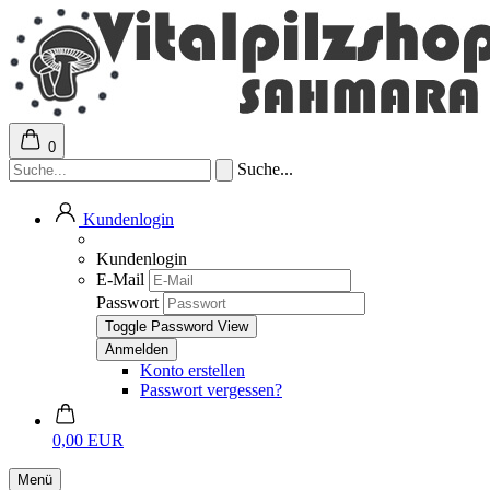
0
Suche...
Kundenlogin
Kundenlogin
E-Mail
Passwort
Toggle Password View
Konto erstellen
Passwort vergessen?
0,00 EUR
Menü