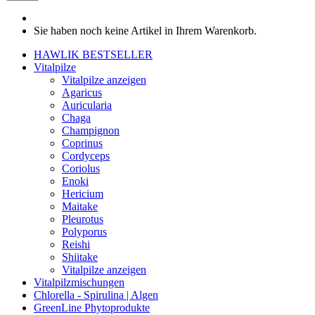
Sie haben noch keine Artikel in Ihrem Warenkorb.
HAWLIK BESTSELLER
Vitalpilze
Vitalpilze anzeigen
Agaricus
Auricularia
Chaga
Champignon
Coprinus
Cordyceps
Coriolus
Enoki
Hericium
Maitake
Pleurotus
Polyporus
Reishi
Shiitake
Vitalpilze anzeigen
Vitalpilzmischungen
Chlorella - Spirulina | Algen
GreenLine Phytoprodukte