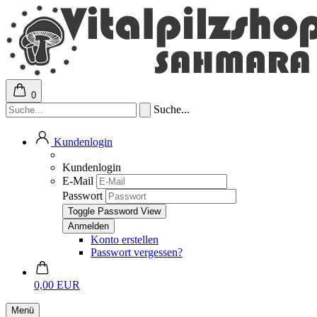
0
Suche...
Kundenlogin
Kundenlogin
E-Mail
Passwort
Toggle Password View
Konto erstellen
Passwort vergessen?
0,00 EUR
Menü