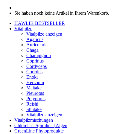
Sie haben noch keine Artikel in Ihrem Warenkorb.
HAWLIK BESTSELLER
Vitalpilze
Vitalpilze anzeigen
Agaricus
Auricularia
Chaga
Champignon
Coprinus
Cordyceps
Coriolus
Enoki
Hericium
Maitake
Pleurotus
Polyporus
Reishi
Shiitake
Vitalpilze anzeigen
Vitalpilzmischungen
Chlorella - Spirulina | Algen
GreenLine Phytoprodukte