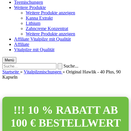
Teemischungen
Weitere Produkte
Weitere Produkte anzeigen
Kanna Extrakt
Lithium
Zahncreme Konzentrat
Weitere Produkte anzeigen
Affiliate
Vitalpilze mit Qualität
Affiliate
Vitalpilze mit Qualität
Menü
Suche...
Startseite
»
Vitalpilzmischungen
»
Original Hawlik - 40 Plus, 90
Kapseln
!!! 10 % RABATT AB
100 € BESTELLWERT