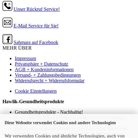
Unser Rückruf Service!
E-Mail Service für Sie!
Sahmara auf Facebook
MEHR ÜBER
Impressum
Privatsphäre + Datenschutz
AGB + Kundeninformationen
Versand- + Zahlungsbedingungen
Widerrufsrecht + Widerrufsformular
Cookie Einstellungen
Hawlik-Gesundheitsprodukte
Gesundheitsprodukte - Nachhaltig!
Nach über 35 Jahren Erfahrung heute einer von Europas
führenden Pilzproduzenten.
Diese Webseite verwendet Cookies und andere Technologien
Der Betrieb ist biozertifiziert, er darf seit vielen Jahren das
Qualitätssiegel der Laborgruppe AGROLAB auf seinen
Wir verwenden Cookies und ähnliche Technologien, auch von