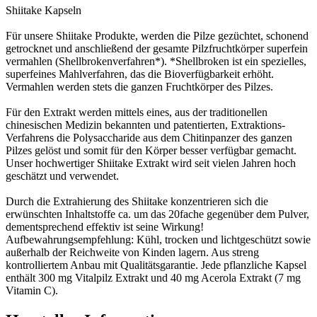
Shiitake Kapseln
Für unsere Shiitake Produkte, werden die Pilze gezüchtet, schonend
getrocknet und anschließend der gesamte Pilzfruchtkörper superfein
vermahlen (Shellbrokenverfahren*). *Shellbroken ist ein spezielles,
superfeines Mahlverfahren, das die Bioverfügbarkeit erhöht.
Vermahlen werden stets die ganzen Fruchtkörper des Pilzes.
Für den Extrakt werden mittels eines, aus der traditionellen
chinesischen Medizin bekannten und patentierten, Extraktions-
Verfahrens die Polysaccharide aus dem Chitinpanzer des ganzen
Pilzes gelöst und somit für den Körper besser verfügbar gemacht.
Unser hochwertiger Shiitake Extrakt wird seit vielen Jahren hoch
geschätzt und verwendet.
Durch die Extrahierung des Shiitake konzentrieren sich die
erwünschten Inhaltstoffe ca. um das 20fache gegenüber dem Pulver,
dementsprechend effektiv ist seine Wirkung!
Aufbewahrungsempfehlung: Kühl, trocken und lichtgeschützt sowie
außerhalb der Reichweite von Kinden lagern. Aus streng
kontrolliertem Anbau mit Qualitätsgarantie. Jede pflanzliche Kapsel
enthält 300 mg Vitalpilz Extrakt und 40 mg Acerola Extrakt (7 mg
Vitamin C).