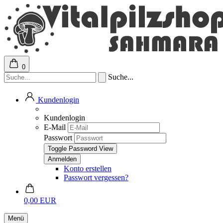
0
Suche...
Kundenlogin
Kundenlogin
E-Mail
Passwort
Toggle Password View
Konto erstellen
Passwort vergessen?
0,00 EUR
Menü