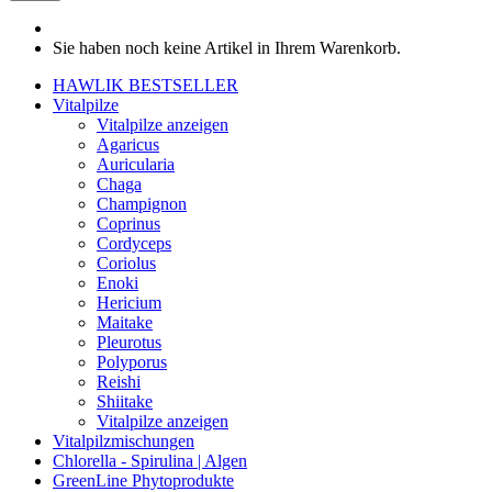
Sie haben noch keine Artikel in Ihrem Warenkorb.
HAWLIK BESTSELLER
Vitalpilze
Vitalpilze anzeigen
Agaricus
Auricularia
Chaga
Champignon
Coprinus
Cordyceps
Coriolus
Enoki
Hericium
Maitake
Pleurotus
Polyporus
Reishi
Shiitake
Vitalpilze anzeigen
Vitalpilzmischungen
Chlorella - Spirulina | Algen
GreenLine Phytoprodukte