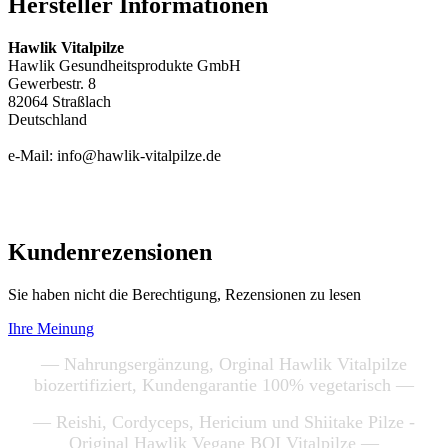
Hersteller Informationen
Hawlik Vitalpilze
Hawlik Gesundheitsprodukte GmbH
Gewerbestr. 8
82064 Straßlach
Deutschland
e-Mail: info@hawlik-vitalpilze.de
Kundenrezensionen
Sie haben nicht die Berechtigung, Rezensionen zu lesen
Ihre Meinung
— Nahrungsergänzung, Orginal Hawlik Vitalpilze
biozertifiziert, Kundengarantie 100% vegetarisch —
— Reishi, Cordyceps, Hericium und Shiitake Pilze -
Original Hawlik Vegane BOI Vitalpilze —