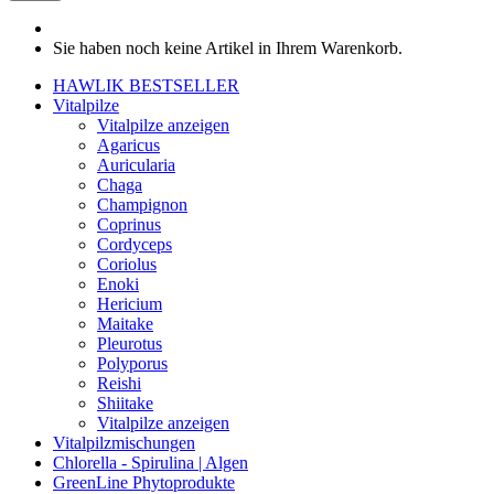
Sie haben noch keine Artikel in Ihrem Warenkorb.
HAWLIK BESTSELLER
Vitalpilze
Vitalpilze anzeigen
Agaricus
Auricularia
Chaga
Champignon
Coprinus
Cordyceps
Coriolus
Enoki
Hericium
Maitake
Pleurotus
Polyporus
Reishi
Shiitake
Vitalpilze anzeigen
Vitalpilzmischungen
Chlorella - Spirulina | Algen
GreenLine Phytoprodukte