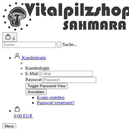
0
Suche...
Kundenlogin
Kundenlogin
E-Mail
Passwort
Toggle Password View
Konto erstellen
Passwort vergessen?
0,00 EUR
Menü