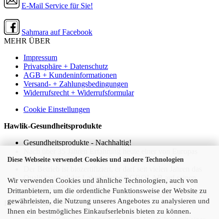
E-Mail Service für Sie!
Sahmara auf Facebook
MEHR ÜBER
Impressum
Privatsphäre + Datenschutz
AGB + Kundeninformationen
Versand- + Zahlungsbedingungen
Widerrufsrecht + Widerrufsformular
Cookie Einstellungen
Hawlik-Gesundheitsprodukte
Gesundheitsprodukte - Nachhaltig!
Nach über 35 Jahren Erfahrung heute einer von Europas
führenden Pilzproduzenten.
Diese Webseite verwendet Cookies und andere Technologien
Der Betrieb ist biozertifiziert, er darf seit vielen Jahren das
Qualitätssiegel der Laborgruppe AGROLAB auf seinen
Wir verwenden Cookies und ähnliche Technologien, auch von
Vitalpilzprodukten führen.
Drittanbietern, um die ordentliche Funktionsweise der Website zu
gewährleisten, die Nutzung unseres Angebotes zu analysieren und
Idee & Geschichte
Ihnen ein bestmögliches Einkaufserlebnis bieten zu können.