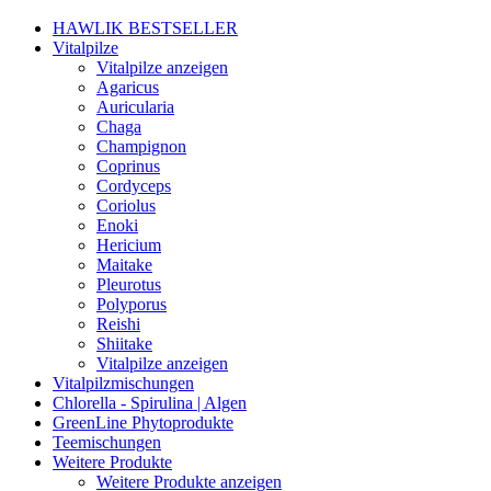
HAWLIK BESTSELLER
Vitalpilze
Vitalpilze anzeigen
Agaricus
Auricularia
Chaga
Champignon
Coprinus
Cordyceps
Coriolus
Enoki
Hericium
Maitake
Pleurotus
Polyporus
Reishi
Shiitake
Vitalpilze anzeigen
Vitalpilzmischungen
Chlorella - Spirulina | Algen
GreenLine Phytoprodukte
Teemischungen
Weitere Produkte
Weitere Produkte anzeigen