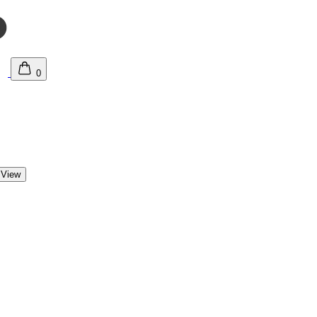
0
 View