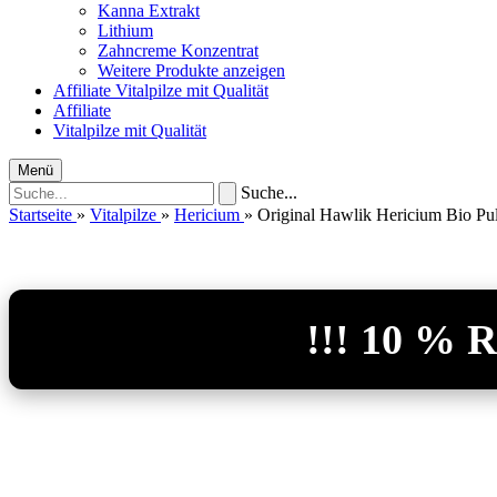
Kanna Extrakt
Lithium
Zahncreme Konzentrat
Weitere Produkte anzeigen
Affiliate
Vitalpilze mit Qualität
Affiliate
Vitalpilze mit Qualität
Menü
Suche...
Startseite
»
Vitalpilze
»
Hericium
»
Original Hawlik Hericium Bio Pu
!!! 10 %