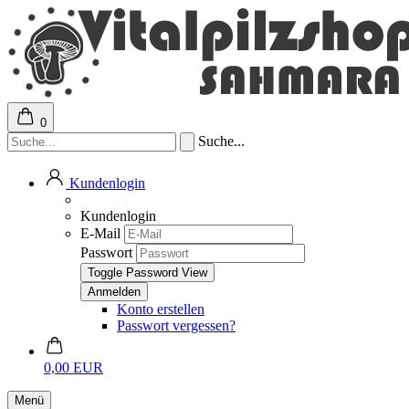
0
Suche...
Kundenlogin
Kundenlogin
E-Mail
Passwort
Toggle Password View
Konto erstellen
Passwort vergessen?
0,00 EUR
Menü