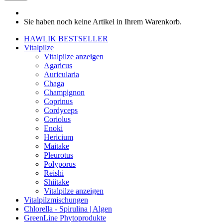
Sie haben noch keine Artikel in Ihrem Warenkorb.
HAWLIK BESTSELLER
Vitalpilze
Vitalpilze anzeigen
Agaricus
Auricularia
Chaga
Champignon
Coprinus
Cordyceps
Coriolus
Enoki
Hericium
Maitake
Pleurotus
Polyporus
Reishi
Shiitake
Vitalpilze anzeigen
Vitalpilzmischungen
Chlorella - Spirulina | Algen
GreenLine Phytoprodukte