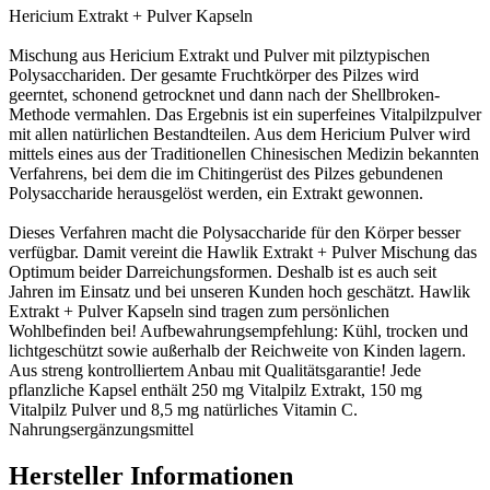
Hericium Extrakt + Pulver Kapseln
Mischung aus Hericium Extrakt und Pulver mit pilztypischen
Polysacchariden. Der gesamte Fruchtkörper des Pilzes wird
geerntet, schonend getrocknet und dann nach der Shellbroken-
Methode vermahlen. Das Ergebnis ist ein superfeines Vitalpilzpulver
mit allen natürlichen Bestandteilen. Aus dem Hericium Pulver wird
mittels eines aus der Traditionellen Chinesischen Medizin bekannten
Verfahrens, bei dem die im Chitingerüst des Pilzes gebundenen
Polysaccharide herausgelöst werden, ein Extrakt gewonnen.
Dieses Verfahren macht die Polysaccharide für den Körper besser
verfügbar. Damit vereint die Hawlik Extrakt + Pulver Mischung das
Optimum beider Darreichungsformen. Deshalb ist es auch seit
Jahren im Einsatz und bei unseren Kunden hoch geschätzt. Hawlik
Extrakt + Pulver Kapseln sind tragen zum persönlichen
Wohlbefinden bei! Aufbewahrungsempfehlung: Kühl, trocken und
lichtgeschützt sowie außerhalb der Reichweite von Kinden lagern.
Aus streng kontrolliertem Anbau mit Qualitätsgarantie! Jede
pflanzliche Kapsel enthält 250 mg Vitalpilz Extrakt, 150 mg
Vitalpilz Pulver und 8,5 mg natürliches Vitamin C.
Nahrungsergänzungsmittel
Hersteller Informationen