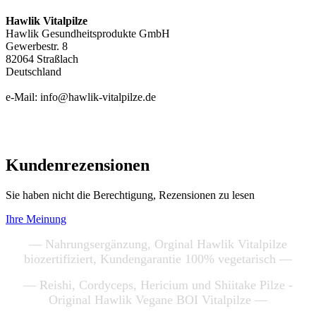
Hawlik Vitalpilze
Hawlik Gesundheitsprodukte GmbH
Gewerbestr. 8
82064 Straßlach
Deutschland
e-Mail: info@hawlik-vitalpilze.de
Kundenrezensionen
Sie haben nicht die Berechtigung, Rezensionen zu lesen
Ihre Meinung
— Nahrungsergänzung, Orginal Hawlik Vitalpilze
biozertifiziert, Kundengarantie 100% vegetarisch —
— Reishi, Cordyceps, Hericium und Shiitake Pilze -
Original Hawlik Vegane BOI Vitalpilze —