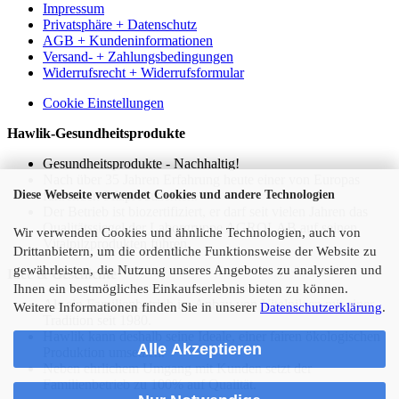
Impressum
Privatsphäre + Datenschutz
AGB + Kundeninformationen
Versand- + Zahlungsbedingungen
Widerrufsrecht + Widerrufsformular
Cookie Einstellungen
Hawlik-Gesundheitsprodukte
Gesundheitsprodukte - Nachhaltig!
Nach über 35 Jahren Erfahrung heute einer von Europas
führenden Pilzproduzenten.
Diese Webseite verwendet Cookies und andere Technologien
Der Betrieb ist biozertifiziert, er darf seit vielen Jahren das
Qualitätssiegel der Laborgruppe AGROLAB auf seinen
Wir verwenden Cookies und ähnliche Technologien, auch von
Vitalpilzprodukten führen.
Drittanbietern, um die ordentliche Funktionsweise der Website zu
gewährleisten, die Nutzung unseres Angebotes zu analysieren und
Idee & Geschichte
Ihnen ein bestmögliches Einkaufserlebnis bieten zu können.
Als ein Familienbetrieb im Anbau von Vitalpilzen mit einer
Weitere Informationen finden Sie in unserer
Datenschutzerklärung
.
Tradition seit 1980.
Hawlik kann deshalb seine Ideale, einer fairen ökologischen
Alle Akzeptieren
Produktion umsetzen.
Neben ehrlichem Umgang mit Kunden setzt der
Familienbetrieb zu 100% auf Qualität.