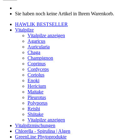
Sie haben noch keine Artikel in Ihrem Warenkorb.
HAWLIK BESTSELLER
Vitalpilze
Vitalpilze anzeigen
Agaricus
Auricularia
Chaga
Champignon
Coprinus
Cordyceps
Coriolus
Enoki
Hericium
Maitake
Pleurotus
Polyporus
Reishi
Shiitake
Vitalpilze anzeigen
Vitalpilzmischungen
Chlorella - Spirulina | Algen
GreenLine Phytoprodukte