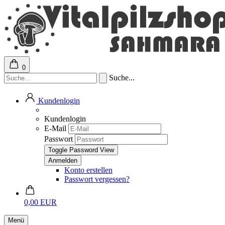
0
Suche...
Kundenlogin
Kundenlogin
E-Mail
Passwort
Toggle Password View
Konto erstellen
Passwort vergessen?
0,00 EUR
Menü