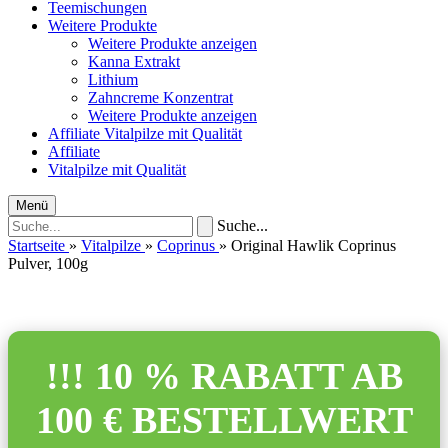
Teemischungen
Weitere Produkte
Weitere Produkte anzeigen
Kanna Extrakt
Lithium
Zahncreme Konzentrat
Weitere Produkte anzeigen
Affiliate
Vitalpilze mit Qualität
Affiliate
Vitalpilze mit Qualität
Menü
Suche...
Startseite
»
Vitalpilze
»
Coprinus
»
Original Hawlik Coprinus
Pulver, 100g
!!! 10 % RABATT AB
100 € BESTELLWERT