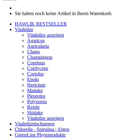
Sie haben noch keine Artikel in Ihrem Warenkorb.
HAWLIK BESTSELLER
Vitalpilze
Vitalpilze anzeigen
Agaricus
Auricularia
Chaga
Champignon
Coprinus
Cordyceps
Coriolus
Enoki
Hericium
Maitake
Pleurotus
Polyporus
Reishi
Shiitake
Vitalpilze anzeigen
Vitalpilzmischungen
Chlorella - Spirulina | Algen
GreenLine Phytoprodukte