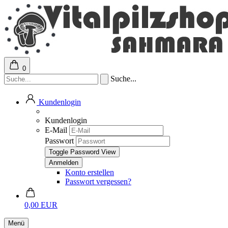
0
Suche...
Kundenlogin
Kundenlogin
E-Mail
Passwort
Toggle Password View
Konto erstellen
Passwort vergessen?
0,00 EUR
Menü