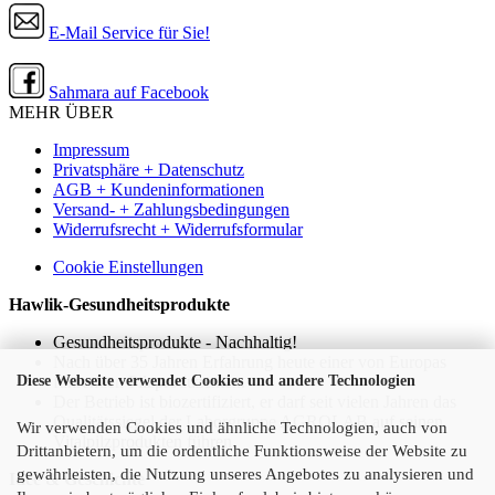
E-Mail Service für Sie!
Sahmara auf Facebook
MEHR ÜBER
Impressum
Privatsphäre + Datenschutz
AGB + Kundeninformationen
Versand- + Zahlungsbedingungen
Widerrufsrecht + Widerrufsformular
Cookie Einstellungen
Hawlik-Gesundheitsprodukte
Gesundheitsprodukte - Nachhaltig!
Nach über 35 Jahren Erfahrung heute einer von Europas
führenden Pilzproduzenten.
Diese Webseite verwendet Cookies und andere Technologien
Der Betrieb ist biozertifiziert, er darf seit vielen Jahren das
Qualitätssiegel der Laborgruppe AGROLAB auf seinen
Wir verwenden Cookies und ähnliche Technologien, auch von
Vitalpilzprodukten führen.
Drittanbietern, um die ordentliche Funktionsweise der Website zu
gewährleisten, die Nutzung unseres Angebotes zu analysieren und
Idee & Geschichte