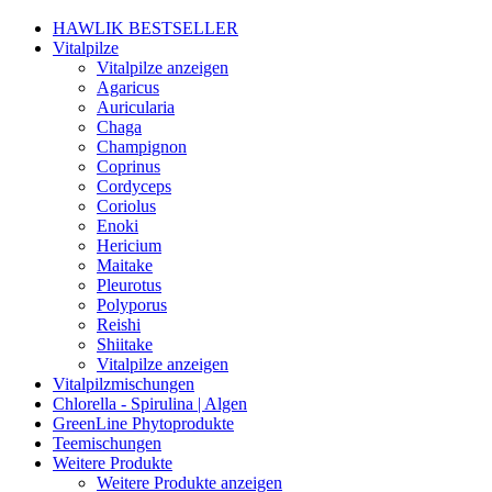
HAWLIK BESTSELLER
Vitalpilze
Vitalpilze anzeigen
Agaricus
Auricularia
Chaga
Champignon
Coprinus
Cordyceps
Coriolus
Enoki
Hericium
Maitake
Pleurotus
Polyporus
Reishi
Shiitake
Vitalpilze anzeigen
Vitalpilzmischungen
Chlorella - Spirulina | Algen
GreenLine Phytoprodukte
Teemischungen
Weitere Produkte
Weitere Produkte anzeigen