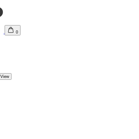
0
 View