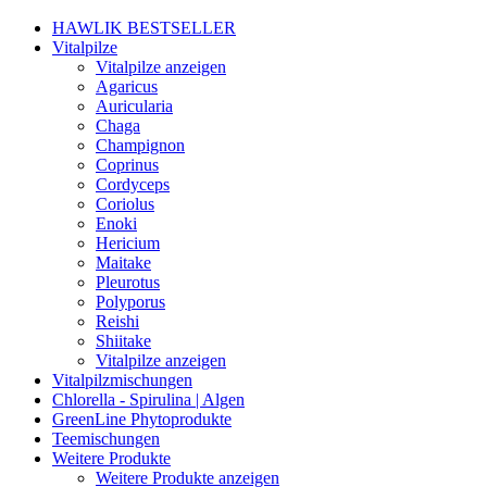
HAWLIK BESTSELLER
Vitalpilze
Vitalpilze anzeigen
Agaricus
Auricularia
Chaga
Champignon
Coprinus
Cordyceps
Coriolus
Enoki
Hericium
Maitake
Pleurotus
Polyporus
Reishi
Shiitake
Vitalpilze anzeigen
Vitalpilzmischungen
Chlorella - Spirulina | Algen
GreenLine Phytoprodukte
Teemischungen
Weitere Produkte
Weitere Produkte anzeigen