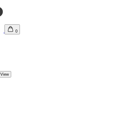
0
 View