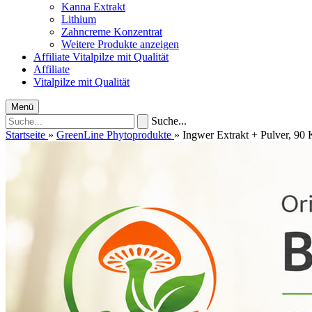
Kanna Extrakt
Lithium
Zahncreme Konzentrat
Weitere Produkte anzeigen
Affiliate
Vitalpilze mit Qualität
Affiliate
Vitalpilze mit Qualität
Menü
Suche...
Startseite
»
GreenLine Phytoprodukte
»
Ingwer Extrakt + Pulver, 90 