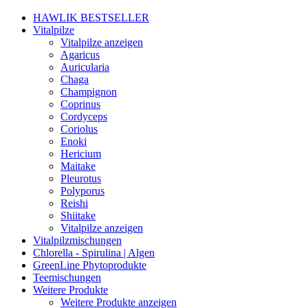
HAWLIK BESTSELLER
Vitalpilze
Vitalpilze anzeigen
Agaricus
Auricularia
Chaga
Champignon
Coprinus
Cordyceps
Coriolus
Enoki
Hericium
Maitake
Pleurotus
Polyporus
Reishi
Shiitake
Vitalpilze anzeigen
Vitalpilzmischungen
Chlorella - Spirulina | Algen
GreenLine Phytoprodukte
Teemischungen
Weitere Produkte
Weitere Produkte anzeigen