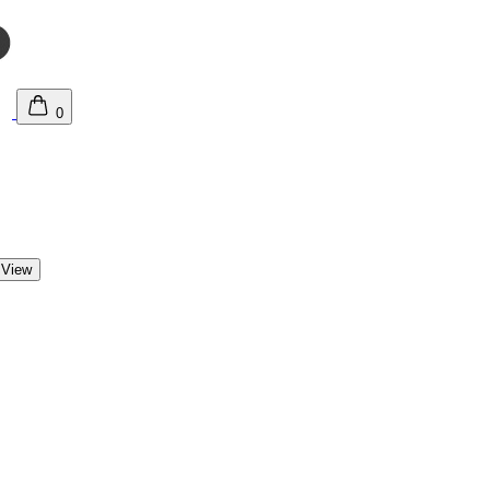
0
 View