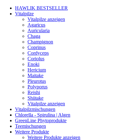
HAWLIK BESTSELLER
Vitalpilze
Vitalpilze anzeigen
Agaricus
Auricularia
Chaga
Champignon
Coprinus
Cordyceps
Coriolus
Enoki
Hericium
Maitake
Pleurotus
Polyporus
Reishi
Shiitake
Vitalpilze anzeigen
Vitalpilzmischungen
Chlorella - Spirulina | Algen
GreenLine Phytoprodukte
Teemischungen
Weitere Produkte
Weitere Produkte anzeigen