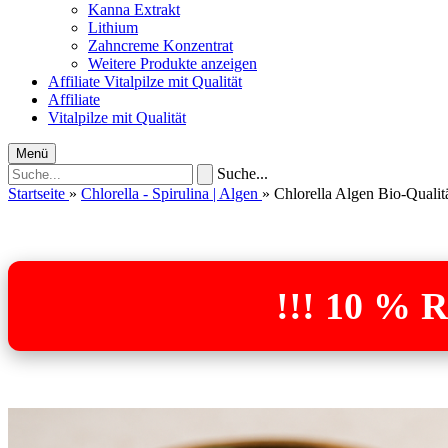
Kanna Extrakt
Lithium
Zahncreme Konzentrat
Weitere Produkte anzeigen
Affiliate
Vitalpilze mit Qualität
Affiliate
Vitalpilze mit Qualität
Menü
Suche...
Startseite
»
Chlorella - Spirulina | Algen
»
Chlorella Algen Bio-Qualit
!!! 10 %