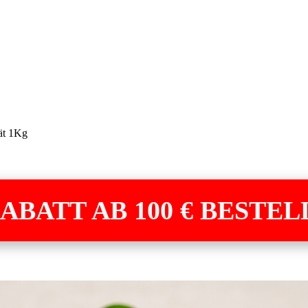
ät 1Kg
 RABATT AB 100 € BESTEL