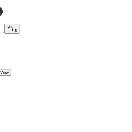
0
 View