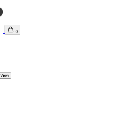
0
 View