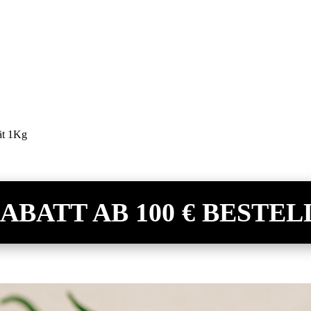
ät 1Kg
 RABATT AB 100 € BESTEL