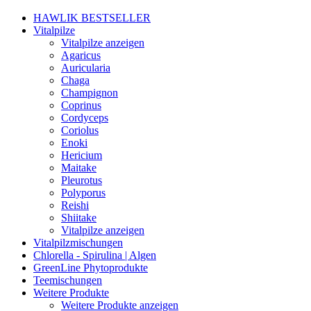
HAWLIK BESTSELLER
Vitalpilze
Vitalpilze anzeigen
Agaricus
Auricularia
Chaga
Champignon
Coprinus
Cordyceps
Coriolus
Enoki
Hericium
Maitake
Pleurotus
Polyporus
Reishi
Shiitake
Vitalpilze anzeigen
Vitalpilzmischungen
Chlorella - Spirulina | Algen
GreenLine Phytoprodukte
Teemischungen
Weitere Produkte
Weitere Produkte anzeigen